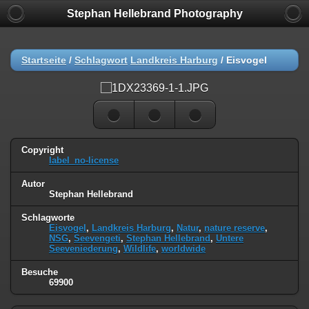
Stephan Hellebrand Photography
Startseite
/
Schlagwort
Landkreis Harburg
/
Eisvogel
Copyright
label_no-license
Autor
Stephan Hellebrand
Schlagworte
Eisvogel
,
Landkreis Harburg
,
Natur
,
nature reserve
,
NSG
,
Seevengeti
,
Stephan Hellebrand
,
Untere
Seeveniederung
,
Wildlife
,
worldwide
Besuche
69900