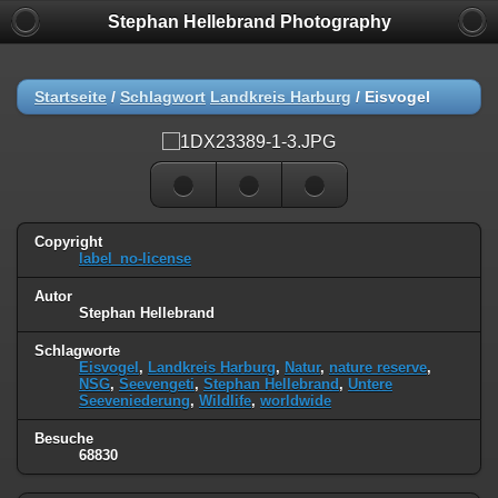
Stephan Hellebrand Photography
Startseite
/
Schlagwort
Landkreis Harburg
/
Eisvogel
Copyright
label_no-license
Autor
Stephan Hellebrand
Schlagworte
Eisvogel
,
Landkreis Harburg
,
Natur
,
nature reserve
,
NSG
,
Seevengeti
,
Stephan Hellebrand
,
Untere
Seeveniederung
,
Wildlife
,
worldwide
Besuche
68830