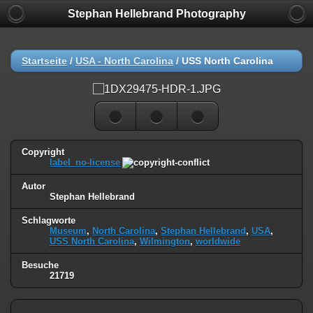
Stephan Hellebrand Photography
Startseite
/
USA - North Carolina
/
USS North Carolina
Copyright
label_no-license
Autor
Stephan Hellebrand
Schlagworte
Museum
,
North Carolina
,
Stephan Hellebrand
,
USA
,
USS North Carolina
,
Wilmington
,
worldwide
Besuche
21719