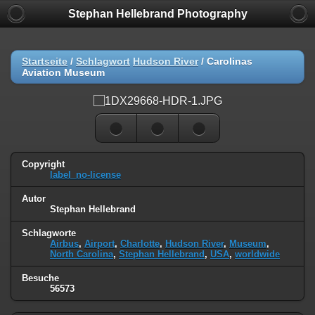
Stephan Hellebrand Photography
Startseite
/
Schlagwort
Hudson River
/
Carolinas
Aviation Museum
Copyright
label_no-license
Autor
Stephan Hellebrand
Schlagworte
Airbus
,
Airport
,
Charlotte
,
Hudson River
,
Museum
,
North Carolina
,
Stephan Hellebrand
,
USA
,
worldwide
Besuche
56573