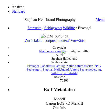
Ansicht
Standard
Stephan Hellebrand Photography
Menu
Startseite
/
Schlagwort
Wildlife
/
Eisvogel
Zurück
data-iconpos="notext"
Vorwärts
Copyright
label_no-license
Autor
Stephan Hellebrand
Schlagworte
Eisvogel
,
Landkreis Harburg
,
Natur
,
nature reserve
,
NSG
,
Seevengeti
,
Stephan Hellebrand
,
Untere Seeveniederung
,
Wildlife
,
worldwide
Besuche
70206
Exif-Metadaten
Modell
Canon EOS 7D Mark II
Objektiv