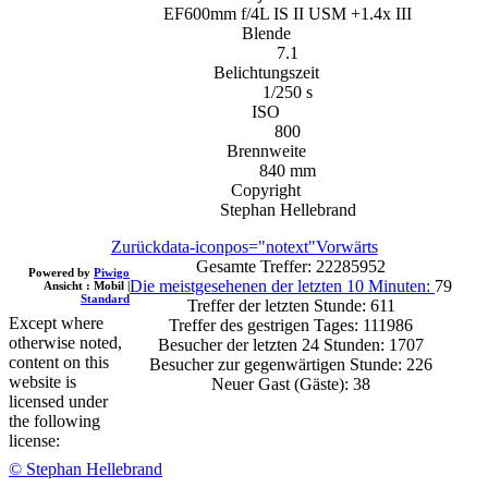
EF600mm f/4L IS II USM +1.4x III
Blende
7.1
Belichtungszeit
1/250 s
ISO
800
Brennweite
840 mm
Copyright
Stephan Hellebrand
Zurück
data-iconpos="notext"
Vorwärts
Gesamte Treffer: 22285952
Powered by
Piwigo
Die meistgesehenen der letzten 10 Minuten:
79
Ansicht :
Mobil
|
Standard
Treffer der letzten Stunde: 611
Except where
Treffer des gestrigen Tages: 111986
otherwise noted,
Besucher der letzten 24 Stunden: 1707
content on this
Besucher zur gegenwärtigen Stunde: 226
website is
Neuer Gast (Gäste): 38
licensed under
the following
license:
© Stephan Hellebrand