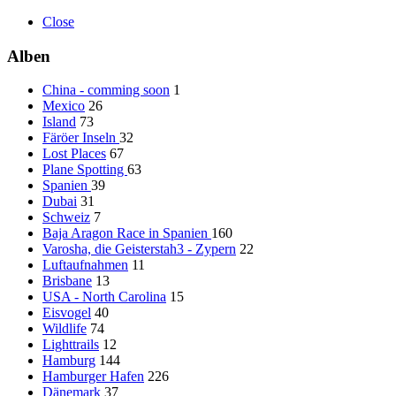
Close
Alben
China - comming soon
1
Mexico
26
Island
73
Färöer Inseln
32
Lost Places
67
Plane Spotting
63
Spanien
39
Dubai
31
Schweiz
7
Baja Aragon Race in Spanien
160
Varosha, die Geisterstah3 - Zypern
22
Luftaufnahmen
11
Brisbane
13
USA - North Carolina
15
Eisvogel
40
Wildlife
74
Lighttrails
12
Hamburg
144
Hamburger Hafen
226
Dänemark
37