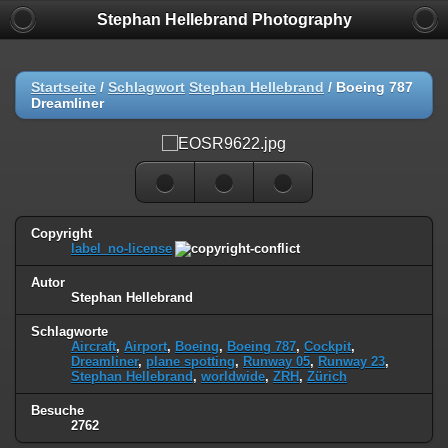
Stephan Hellebrand Photography
Startseite
/
Schlagwort
Stephan Hellebrand
/
Boeing 787
Dreamliner
Copyright
label_no-license
Autor
Stephan Hellebrand
Schlagworte
Aircraft
,
Airport
,
Boeing
,
Boeing 787
,
Cockpit
,
Dreamliner
,
plane spotting
,
Runway 05
,
Runway 23
,
Stephan Hellebrand
,
worldwide
,
ZRH
,
Zürich
Besuche
2762