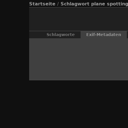
Startseite
/
Schlagwort
plane spottin
Schlagworte
Exif-Metadaten