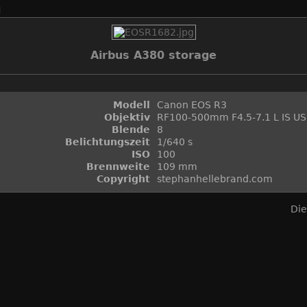
g
Airbus A380 storage
Modell
Canon EOS R3
Objektiv
RF100-500mm F4.5-7.1 L IS U
Blende
8
Belichtungszeit
1/640 s
ISO
100
Brennweite
109 mm
Copyright
stephanhellebrand.com
Die