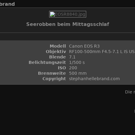
brand
Seerobben beim Mittagsschlaf
Modell
Canon EOS R3
Objektiv
RF100-500mm F4.5-7.1 L IS U
Blende
7.1
Belichtungszeit
1/500 s
ISO
200
Brennweite
500 mm
Copyright
stephanhellebrand.com
Die 