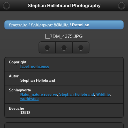
Stephan Hellebrand Photography
Startseite
/
Schlagwort
Wildlife
/
Rotmilan
Copyright
label_no-license
Autor
Stephan Hellebrand
Schlagworte
Natur
,
nature reserve
,
Stephan Hellebrand
,
Wildlife
,
worldwide
Besuche
13518