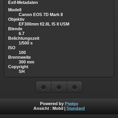
Exif-Metadaten
Modell
Canon EOS 7D Mark II
Objektiv
EF300mm f/2.8L IS II USM
Blende
6.7
Belichtungszeit
1/500 s
ISO
100
Brennweite
300 mm
Copyright
SH
Powered by
Piwigo
Ansicht :
Mobil
|
Standard