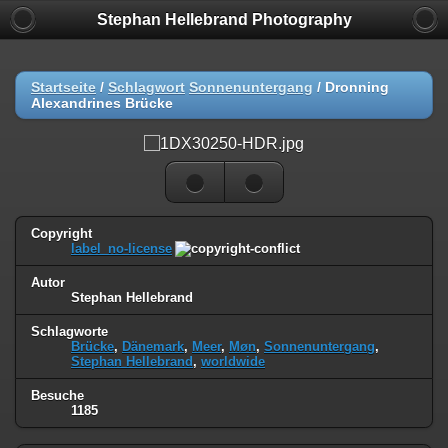
Stephan Hellebrand Photography
Startseite
/
Schlagwort
Sonnenuntergang
/
Dronning
Alexandrines Brücke
Copyright
label_no-license
Autor
Stephan Hellebrand
Schlagworte
Brücke
,
Dänemark
,
Meer
,
Møn
,
Sonnenuntergang
,
Stephan Hellebrand
,
worldwide
Besuche
1185