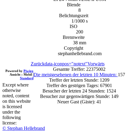
Blende
8
Belichtungszeit
1/1000 s
ISO
200
Brennweite
38 mm
Copyright
stephanhellebrand.com
Zurück
data-iconpos="notext"
Vorwärts
Gesamte Treffer: 22375002
Powered by
Piwigo
Die meistgesehenen der letzten 10 Minuten:
157
Ansicht :
Mobil
|
Standard
Treffer der letzten Stunde: 1209
Except where
Treffer des gestrigen Tages: 67901
otherwise
Besucher der letzten 24 Stunden: 1524
noted, content
Besucher zur gegenwärtigen Stunde: 149
on this website
Neuer Gast (Gäste): 41
is licensed
under the
following
license:
© Stephan Hellebrand