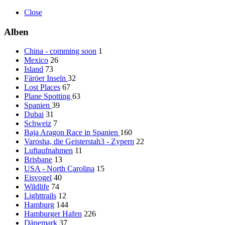
Close
Alben
China - comming soon
1
Mexico
26
Island
73
Färöer Inseln
32
Lost Places
67
Plane Spotting
63
Spanien
39
Dubai
31
Schweiz
7
Baja Aragon Race in Spanien
160
Varosha, die Geisterstah3 - Zypern
22
Luftaufnahmen
11
Brisbane
13
USA - North Carolina
15
Eisvogel
40
Wildlife
74
Lighttrails
12
Hamburg
144
Hamburger Hafen
226
Dänemark
37