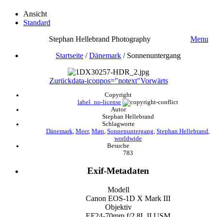
Ansicht
Standard
Stephan Hellebrand Photography
Menu
Startseite
/
Dänemark
/
Sonnenuntergang
Zurück
data-iconpos="notext"
Vorwärts
Copyright
label_no-license
Autor
Stephan Hellebrand
Schlagworte
Dänemark
,
Meer
,
Møn
,
Sonnenuntergang
,
Stephan Hellebrand
,
worldwide
Besuche
783
Exif-Metadaten
Modell
Canon EOS-1D X Mark III
Objektiv
EF24-70mm f/2.8L II USM