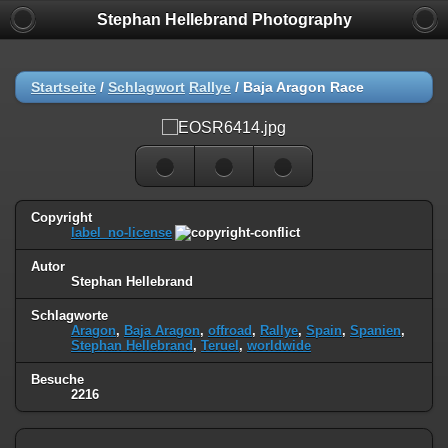
Stephan Hellebrand Photography
Startseite
/
Schlagwort
Rallye
/
Baja Aragon Race
Copyright
label_no-license
Autor
Stephan Hellebrand
Schlagworte
Aragon
,
Baja Aragon
,
offroad
,
Rallye
,
Spain
,
Spanien
,
Stephan Hellebrand
,
Teruel
,
worldwide
Besuche
2216