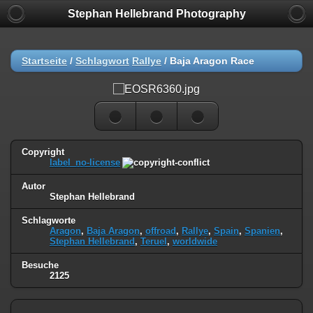
Stephan Hellebrand Photography
Startseite
/
Schlagwort
Rallye
/
Baja Aragon Race
Copyright
label_no-license
Autor
Stephan Hellebrand
Schlagworte
Aragon
,
Baja Aragon
,
offroad
,
Rallye
,
Spain
,
Spanien
,
Stephan Hellebrand
,
Teruel
,
worldwide
Besuche
2125