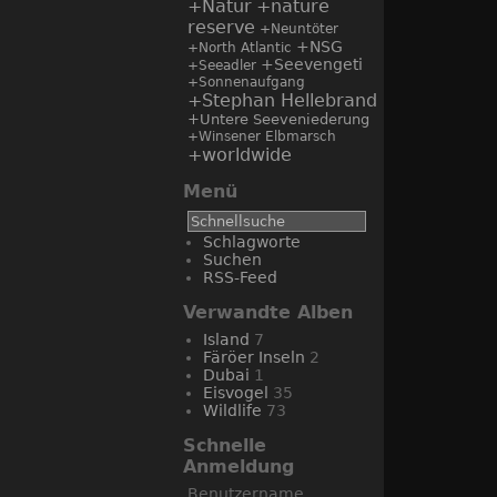
+Natur
+nature
reserve
+Neuntöter
+NSG
+North Atlantic
+Seevengeti
+Seeadler
+Sonnenaufgang
+Stephan Hellebrand
+Untere Seeveniederung
+Winsener Elbmarsch
+worldwide
Menü
Schlagworte
Suchen
RSS-Feed
Verwandte Alben
Island
7
Färöer Inseln
2
Dubai
1
Eisvogel
35
Wildlife
73
Schnelle
Anmeldung
Benutzername