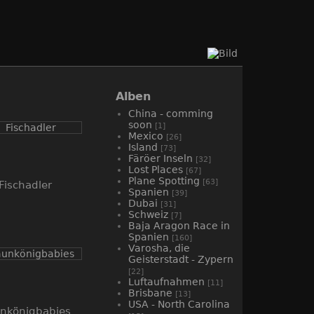
Alben
China - comming
soon
[1]
Mexico
[26]
Island
[73]
Färöer Inseln
[32]
Lost Places
[67]
Plane Spotting
[63]
Fischadler
Spanien
[39]
Dubai
[31]
Schweiz
[7]
Baja Aragon Race in
Spanien
[160]
Varosha, die
Geisterstadt - Zypern
[22]
Luftaufnahmen
[11]
Brisbane
[13]
USA - North Carolina
nkönigbabies