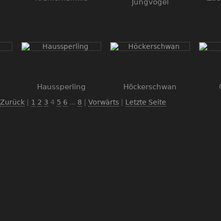
Jungvogel
Haussperling
Höckerschwan
Zurück
|
1
2
3
4
5
6
...
8
|
Vorwärts
|
Letzte Seite