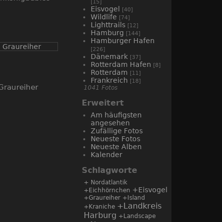
[15]
Eisvogel
[40]
Wildlife
[74]
Lighttrails
[12]
Hamburg
[144]
Hamburger Hafen
[226]
Dänemark
[37]
Rotterdam Hafen
[8]
Rotterdam
[11]
Frankreich
[18]
Graureiher
1041 Fotos
Erweitert
Am häufigsten
angesehen
Zufällige Fotos
Neueste Fotos
Neueste Alben
Kalender
Schlagworte
+ Nordatlantik
+Eisvogel
+Eichhörnchen
+Graureiher
+Island
+Landkreis
+Kraniche
Harburg
+Landscape