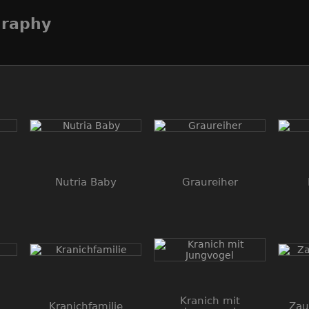
graphy
Nutria Baby
Graureiher
Kranich mit
Kranichfamilie
Zau