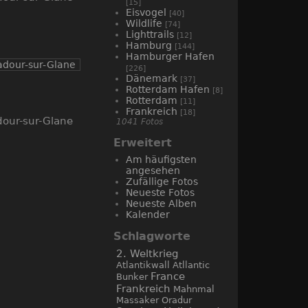
[15]
Eisvogel
[40]
Wildlife
[74]
Lighttrails
[12]
Hamburg
[144]
Hamburger Hafen
[226]
Dänemark
[37]
Rotterdam Hafen
[8]
Rotterdam
[11]
Frankreich
[18]
our-sur-Glane
1041 Fotos
Erweitert
Am häufigsten
angesehen
Zufällige Fotos
Neueste Fotos
Neueste Alben
Kalender
Schlagworte
2. Weltkrieg
Atlantikwall
Atllantic
France
Bunker
Frankreich
Mahnmal
Massaker
Oradur