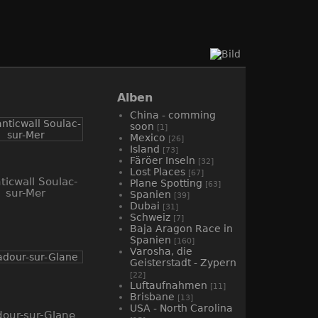
Alben
China - comming
soon
[1]
Mexico
[26]
Island
[73]
Färöer Inseln
[32]
Lost Places
[67]
ticwall Soulac-
Plane Spotting
[63]
sur-Mer
Spanien
[39]
Dubai
[31]
Schweiz
[7]
Baja Aragon Race in
Spanien
[160]
Varosha, die
Geisterstadt - Zypern
[22]
Luftaufnahmen
[11]
Brisbane
[13]
USA - North Carolina
our-sur-Glane